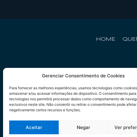
HOME
QUE
Gerenciar Consentimento de Cookies
Para fornecer as melhores experiências, usamos tecnologias como cookies
armazenar e/ou acessar informações do dispositivo. O consentimento para
tecnologias nos permitirá processar dados como comportamento de naveg
exclusivos neste site. Não consentir ou retirar o consentimento pode afetar
negativamente certos recursos e funções.
Aceitar
Negar
Ver prefe