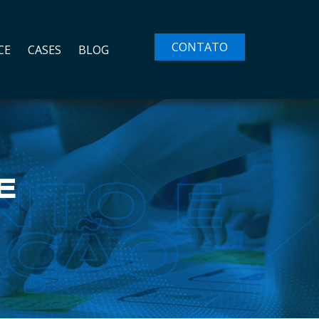
CONTATO
CE
CASES
BLOG
E
NTO E
ÇÃO