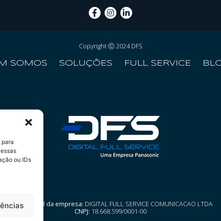
Copyright Ⓒ 2024 DFS
M SOMOS
SOLUÇÕES
FULL SERVICE
BL
 para
 essas
ação ou IDs
Razão social da empresa:
DIGITAL FULL SERVICE COMUNICACAO LTDA
rências
CNPJ:
18.668.599/0001-00